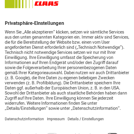
Philipp Böckerstette
Geschäftsführer
+49 (0) 5491 999 29-15
+49 (0) 5491 999 29 -29
p.boeckerstette@boeckerstette.de
Impressum
Datenschutz
AGB
Top