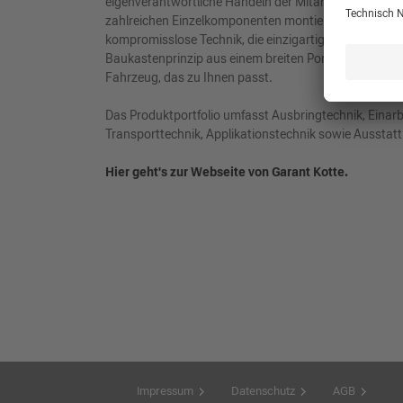
eigenverantwortliche Handeln der Mitarbeiter und de
zahlreichen Einzelkomponenten montiert werden, sind
kompromisslose Technik, die einzigartig ist. Damit a
Baukastenprinzip aus einem breiten Portfolio an Opt
Fahrzeug, das zu Ihnen passt.
Das Produktportfolio umfasst Ausbringtechnik, Einarb
Transporttechnik, Applikationstechnik sowie Ausstat
Hier geht's zur Webseite von Garant Kotte.
Impressum
Datenschutz
AGB