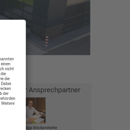
Ihr Ansprechpartner
nzen,
 die
Philipp Böckerstette