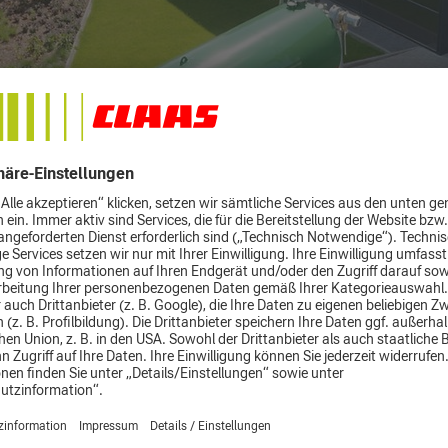
omische Wachstum der Betriebe und das nachhaltige Wachstum der Pfla
 darstellt. Der Name garant steht für neue und innovative Ideen die auf
rordentlich hohen Standards im Produktionsprozess, das engagierte und