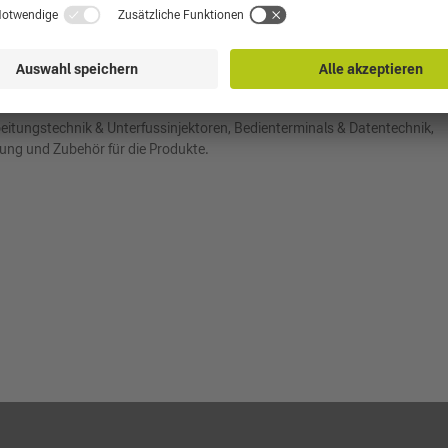
r Manufakturcharakter, bei dem die garant Güllewagen in Handarbeit aus
 Garanten für höchste Kundenzufriedenheit.Ein garant steht für
uch Jeder Kunde die passende Technik erhält, kann der Kunde von einem
ionen die gewünschte Technik zusammengestellt werden. Nur so erhalten S
eitungstechnik & Unterfussinjektoren, Bedienterminals & Datentechnik,
tung und Zubehör für die Produkte.