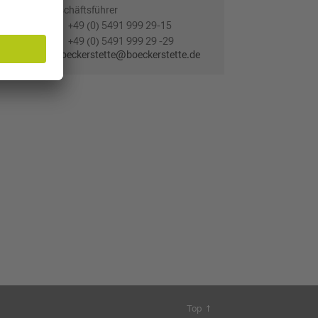
Geschäftsführer
+49 (0) 5491 999 29-15
+49 (0) 5491 999 29 -29
ie ein
p.boeckerstette@boeckerstette.de
Top