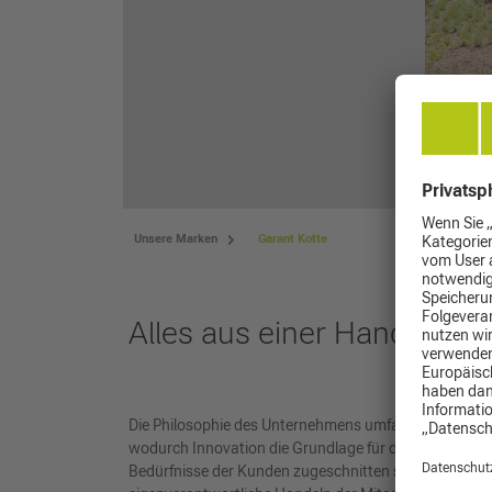
Unsere Marken
Garant Kotte
Alles aus einer Hand!
Die Philosophie des Unternehmens umfasst das ökon
wodurch Innovation die Grundlage für das Unternehmen
Bedürfnisse der Kunden zugeschnitten sind. Die auße